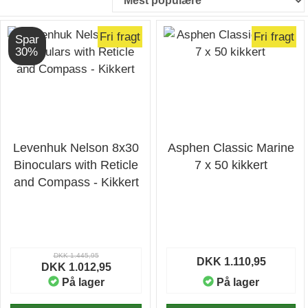
Fri fragt
Fri fragt
Spar
30%
Levenhuk Nelson 8x30
Asphen Classic Marine
Binoculars with Reticle
7 x 50 kikkert
and Compass - Kikkert
DKK 1.445,95
DKK 1.110,95
DKK 1.012,95
På lager
På lager