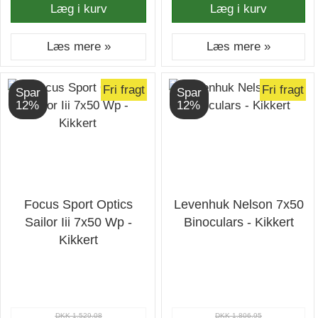
Læg i kurv
Læg i kurv
Læs mere »
Læs mere »
Fri fragt
Fri fragt
Spar
Spar
12%
12%
Focus Sport Optics
Levenhuk Nelson 7x50
Sailor Iii 7x50 Wp -
Binoculars - Kikkert
Kikkert
DKK 1.529,08
DKK 1.806,95