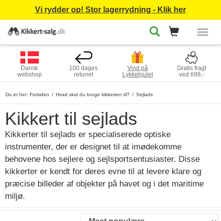
Vi rydder op! Stor lagerrydning - Klik her
Togg
navig
Dansk
100 dages
Vind på
Gratis fragt
webshop
returret
Lykkehjulet
ved 699,-
Du er her:
Forsiden
Hvad skal du bruge kikkerten til?
Sejlads
Kikkert til sejlads
Kikkerter til sejlads er specialiserede optiske
instrumenter, der er designet til at imødekomme
behovene hos sejlere og sejlsportsentusiaster. Disse
kikkerter er kendt for deres evne til at levere klare og
præcise billeder af objekter på havet og i det maritime
miljø.