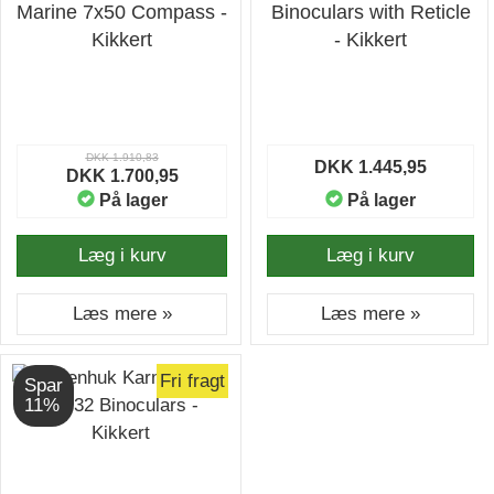
Marine 7x50 Compass -
Binoculars with Reticle
Kikkert
- Kikkert
DKK 1.910,83
DKK 1.445,95
DKK 1.700,95
På lager
På lager
Læg i kurv
Læg i kurv
Læs mere »
Læs mere »
Fri fragt
Spar
11%