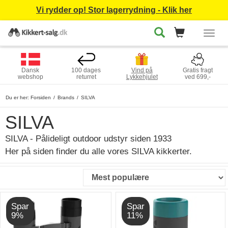
Vi rydder op! Stor lagerrydning - Klik her
Togg
navig
Dansk
100 dages
Vind på
Gratis fragt
webshop
returret
Lykkehjulet
ved 699,-
Du er her:
Forsiden
Brands
SILVA
SILVA
SILVA - Pålideligt outdoor udstyr siden 1933
Her på siden finder du alle vores SILVA kikkerter.
Spar
Spar
9%
11%