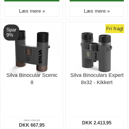
Læs mere »
Læs mere »
Fri fragt
Spar
9%
Silva Binocular Scenic
Silva Binoculars Expert
8
8x32 - Kikkert
DKK 733,95
DKK 2.413,95
DKK 667,95