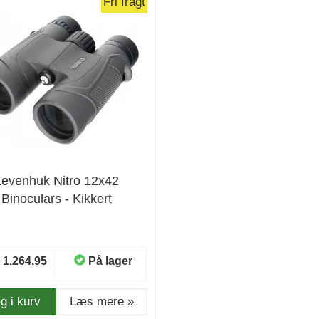
Fri fragt
Levenhuk Nitro 12x42
Binoculars - Kikkert
1.264,95
På lager
g i kurv
Læs mere »