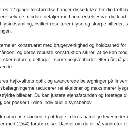
res 12 gange forstørrelse bringer disse kikkerter dig tætter
ere selv de mindste detaljer med bemærkelsesværdig klarhe
 lysindsamling, hvilket resulterer i lyse og skarpe billeder, s
ingen.
terne er konstrueret med brugervenlighed og holdbarhed for 
 hånden, og deres robuste konstruktion sikrer, at de kan m
orsker naturen, deltager i sportsbegivenheder eller går på jag
vende.
res højkvalitets optik og avancerede belægninger på linsern
gsbelægningerne reducerer refleksioner og maksimerer lysge
stfyldte billeder. Du kan justere øjenafstanden og foretage di
g, der passer til dine individuelle synsbehov.
k naturens skønhed, spot fugle i deres naturlige levesteder
ter med 12x42 forstørrelse. Uanset om du er på vandretur i sk