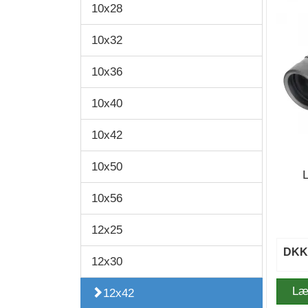
10x28
10x32
10x36
10x40
10x42
10x50
10x56
12x25
DKK 
12x30
Læ
12x42