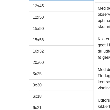
12x45
Med de
observ
12x50
optimal
skumr
15x50
Kikker
15x56
godt i
16x32
du udf
følges
20x60
Med de
3x25
Flerla
kontra
3x30
visnin
6x18
Udfors
kikker
6x21