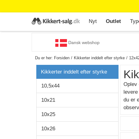
Nyt
Outlet
Typ
Dansk webshop
Du er her:
Forsiden
Kikkerter inddelt efter styrke
12x4
Ki
Kikkerter inddelt efter styrke
Oplev 
10,5x44
levere
du er 
10x21
observ
10x25
10x26