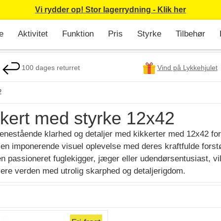
Vi rydder op! Stor lagerrydning - Klik her
e
Aktivitet
Funktion
Pris
Styrke
Tilbehør
100 dages returret
Vind på Lykkehjulet
2
kkert med styrke 12x42
enestående klarhed og detaljer med kikkerter med 12x42 forst
 en imponerende visuel oplevelse med deres kraftfulde forst
en passioneret fuglekigger, jæger eller udendørsentusiast, vil
ere verden med utrolig skarphed og detaljerigdom.