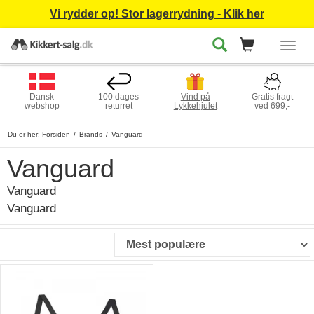
Vi rydder op! Stor lagerrydning - Klik her
Togg
navig
Dansk
100 dages
Vind på
Gratis fragt
webshop
returret
Lykkehjulet
ved 699,-
Du er her:
Forsiden
Brands
Vanguard
Vanguard
Vanguard
Vanguard