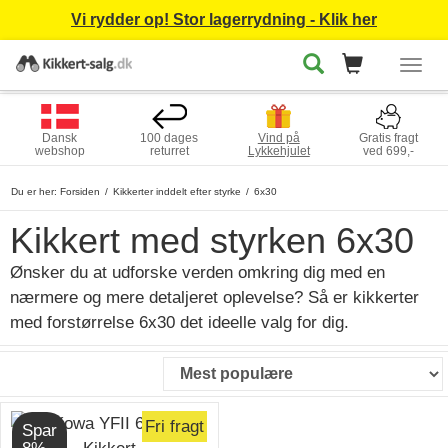
Vi rydder op! Stor lagerrydning - Klik her
Togg
navig
Dansk
100 dages
Vind på
Gratis fragt
webshop
returret
Lykkehjulet
ved 699,-
Du er her:
Forsiden
Kikkerter inddelt efter styrke
6x30
Kikkert med styrken 6x30
Ønsker du at udforske verden omkring dig med en
nærmere og mere detaljeret oplevelse? Så er kikkerter
med forstørrelse 6x30 det ideelle valg for dig.
Fri fragt
Spar