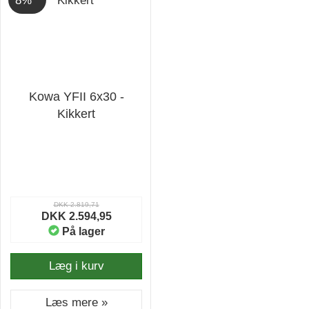
8%
Kowa YFII 6x30 -
Kikkert
DKK 2.819,71
DKK 2.594,95
På lager
Læg i kurv
Læs mere »