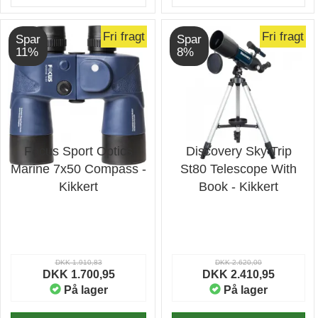
Fri fragt
Fri fragt
Spar
Spar
11%
8%
Focus Sport Optics
Discovery Sky Trip
Marine 7x50 Compass -
St80 Telescope With
Kikkert
Book - Kikkert
DKK 1.910,83
DKK 2.620,00
DKK 1.700,95
DKK 2.410,95
På lager
På lager