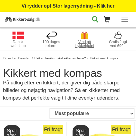
Vi rydder op! Stor lagerrydning - Klik her
Togg
navig
Dansk
100 dages
Vind på
Gratis fragt
webshop
returret
Lykkehjulet
ved 699,-
Du er her:
Forsiden
Hvilken funktion skal kikkerten have?
Kikkert med kompas
Kikkert med kompas
På udkig efter en kikkert, der giver dig både skarpe
billeder og nøjagtig navigation? Så er kikkerter med
kompas det perfekte valg til dine eventyr udendørs.
Fri fragt
Fri fragt
Spar
Spar