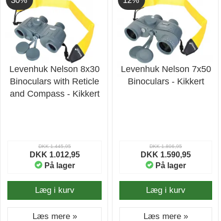
30%
12%
Levenhuk Nelson 8x30
Levenhuk Nelson 7x50
Binoculars with Reticle
Binoculars - Kikkert
and Compass - Kikkert
DKK 1.445,95
DKK 1.806,95
DKK 1.012,95
DKK 1.590,95
På lager
På lager
Læg i kurv
Læg i kurv
Læs mere »
Læs mere »