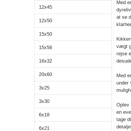
Med en
12x45
dyreli
at se 
12x50
klarhe
15x50
Kikker
vægt g
15x56
rejse 
16x32
desude
20x60
Med en
under 
3x25
muligh
3x30
Oplev 
en eve
6x18
tage d
detalje
6x21