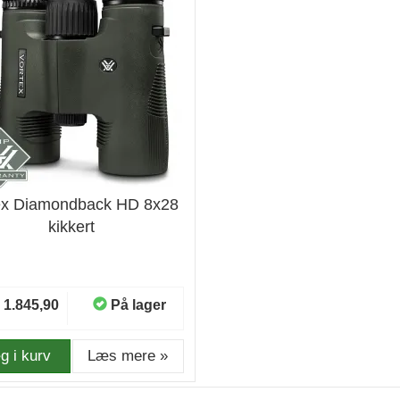
ex Diamondback HD 8x28
kikkert
1.845,90
På lager
g i kurv
Læs mere »