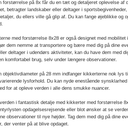
 forstørrelse på 8x får du en tæt og detaljeret oplevelse a
vet, betragter landskaber eller deltager i sportsbegivenheder,
detaljer, du ellers ville gå glip af. Du kan fange øjeblikke 
d.
terne med forstørrelse 8x28 er også designet med mobilitet 
ør dem nemme at transportere og bære med dig på dine even
eller deltager i udendørs aktiviteter, kan du have dem med 
n komfortabel brug, selv under længere observationer.
 objektivdiameter på 28 mm indfanger kikkerterne nok lys til 
varierende lysforhold. Du kan nyde enestående synsklarhed o
ed for at opleve verden i alle dens smukke nuancer.
verden i fantastisk detalje med kikkerter med forstørrelse 8
ntyrlysten opdagelsesrejsende eller blot ønsker at se verden
ine observationer til nye højder. Tag dem med dig på dine even
r, der venter på at blive opdaget.