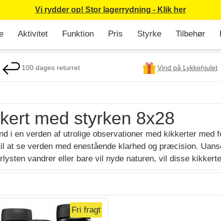
Vi rydder op! Stor lagerrydning - Klik her
e
Aktivitet
Funktion
Pris
Styrke
Tilbehør
100 dages returret
Vind på Lykkehjulet
kkert med styrken 8x28
nd i en verden af utrolige observationer med kikkerter med f
til at se verden med enestående klarhed og præcision. Uanse
rlysten vandrer eller bare vil nyde naturen, vil disse kikkert
Fri fragt