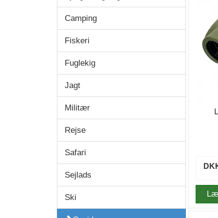
Camping
Fiskeri
Fuglekig
Jagt
Militær
Rejse
Safari
DKK
Sejlads
Læ
Ski