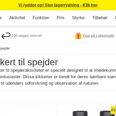
Vi rydder op! Stor lagerrydning - Klik her
e
Aktivitet
Funktion
Pris
Styrke
Tilbehør
100 dages returret
Vind på Lykkehjulet
Spejder
kert til spejder
ter til spejderaktiviteter er specielt designet til at imøde
tsentusiaster. Disse kikkerter er kendt for deres bærbare stø
e til udendørs udforskning og observation af naturen.
Fr