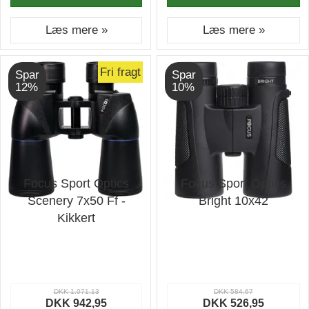
Læs mere »
Læs mere »
Fri fragt
Spar
Spar
12%
10%
Focus Sport Optics
Focus Sport Optics
Scenery 7x50 Ff -
Bright 10x42
Kikkert
DKK 1.071,13
DKK 584,67
DKK 942,95
DKK 526,95