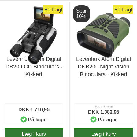
Fri fragt
Fri fragt
Spar
10%
Levenhuk Atom Digital
Levenhuk Atom Digital
DB20 LCD Binoculars -
DNB200 Night Vision
Kikkert
Binoculars - Kikkert
DKK 1.535,95
DKK 1.716,95
DKK 1.382,95
På lager
På lager
Læg i kurv
Læg i kurv