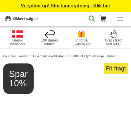
Vi rydder op! Stor lagerrydning - Klik her
Togg
navig
Dansk
100 dages
Vind på
Gratis fragt
webshop
returret
Lykkehjulet
ved 699,-
Du er her:
Forsiden
Levenhuk New Skyline PLUS 80/900 EQ2 Telescope - Kikkert
Fri fragt
Spar
10%