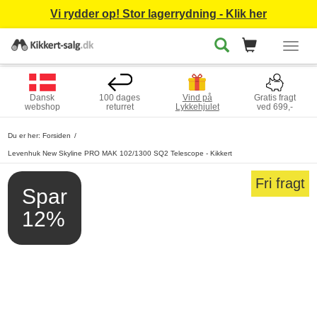
Vi rydder op! Stor lagerrydning - Klik her
Togg
navig
Dansk
100 dages
Vind på
Gratis fragt
webshop
returret
Lykkehjulet
ved 699,-
Du er her:
Forsiden
Levenhuk New Skyline PRO MAK 102/1300 SQ2 Telescope - Kikkert
Fri fragt
Spar
12%