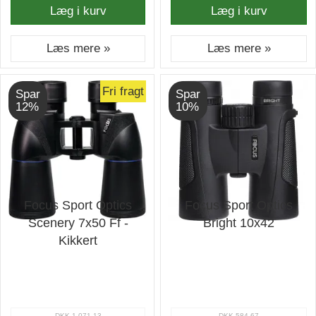
Læg i kurv
Læg i kurv
Læs mere »
Læs mere »
Fri fragt
Spar
Spar
12%
10%
Focus Sport Optics
Focus Sport Optics
Scenery 7x50 Ff -
Bright 10x42
Kikkert
DKK 1.071,13
DKK 584,67