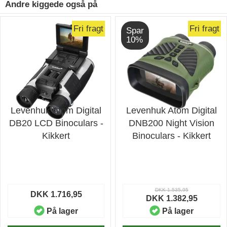
Andre kiggede også på
Fri fragt
Fri fragt
Spar
10%
Levenhuk Atom Digital
Levenhuk Atom Digital
DB20 LCD Binoculars -
DNB200 Night Vision
Kikkert
Binoculars - Kikkert
DKK 1.535,95
DKK 1.716,95
DKK 1.382,95
På lager
På lager