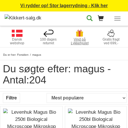
Vi rydder op! Stor lagerrydning - Klik her
Togg
navig
Dansk
100 dages
Vind på
Gratis fragt
webshop
returret
Lykkehjulet
ved 699,-
Du er her:
Forsiden
magus
Du søgte efter: magus -
Antal:204
Filtre