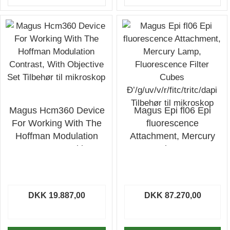
Magus Hcm360 Device
Magus Epi fl06 Epi
For Working With The
fluorescence
Hoffman Modulation
Attachment, Mercury
Contrast, With
Lamp, Fluorescence
Objective Set Tilbehør
Filter Cubes
til mikroskop
Ð’/g/uv/v/r/fitc/tritc/dapi
Tilbehør til mikroskop
DKK 19.887,00
DKK 87.270,00