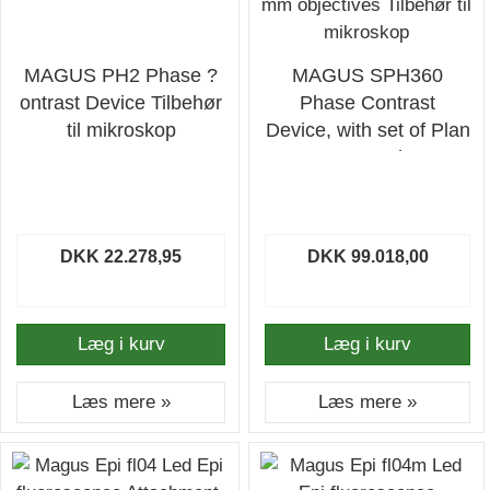
MAGUS PH2 Phase ?
MAGUS SPH360
ontrast Device Tilbehør
Phase Contrast
til mikroskop
Device, with set of Plan
S Apo Ph
4?/10?/20?/40?/60?
H60 mm objectives
Tilbehør til mikroskop
DKK 22.278,95
DKK 99.018,00
Læg i kurv
Læg i kurv
Læs mere »
Læs mere »