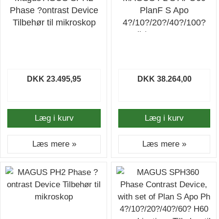
Phase ?ontrast Device
PlanF S Apo
Tilbehør til mikroskop
4?/10?/20?/40?/100?
oil /0.17 H60mm
Objective Set Tilbehør
til mikroskop
DKK 23.495,95
DKK 38.264,00
Læg i kurv
Læg i kurv
Læs mere »
Læs mere »